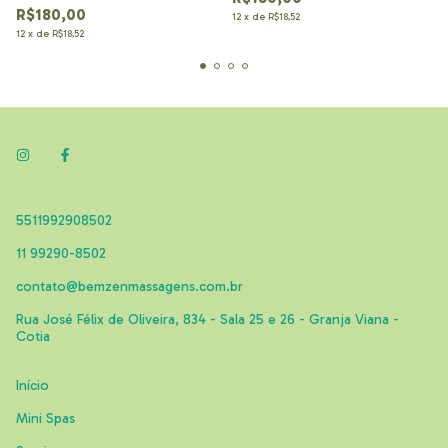
R$180,00
12
x
de
R$18,52
12
x
de
R$18,52
5511992908502
11 99290-8502
contato@bemzenmassagens.com.br
Rua José Félix de Oliveira, 834 - Sala 25 e 26 - Granja Viana -
Cotia
Início
Mini Spas