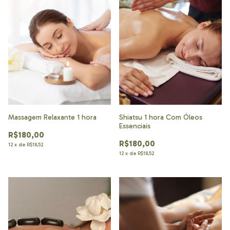
Massagem Relaxante 1 hora
Shiatsu 1 hora Com Óleos
Essenciais
R$180,00
R$180,00
12
x
de
R$18,52
12
x
de
R$18,52