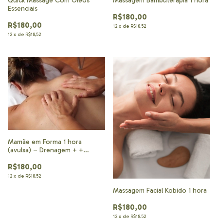
Quick Massage Com Óleos
Massagem Bambuterapia 1 hora
Essenciais
R$180,00
R$180,00
12
x
de
R$18,52
12
x
de
R$18,52
Mamãe em Forma 1 hora
(avulsa) – Drenagem + +
alongamento
R$180,00
12
x
de
R$18,52
Massagem Facial Kobido 1 hora
R$180,00
12
x
de
R$18,52