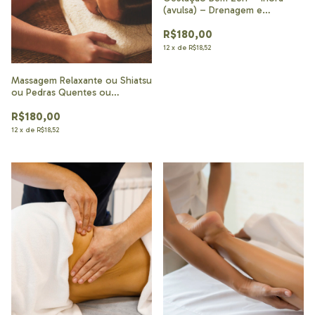
(avulsa) – Drenagem e
relaxante + reflexologia + suco
R$180,00
12
x
de
R$18,52
Massagem Relaxante ou Shiatsu
ou Pedras Quentes ou
Desportiva ou Drenagem
R$180,00
Linfática ou Bambuterapia com
Óleos Essenciais Para Homens 1
12
x
de
R$18,52
hora