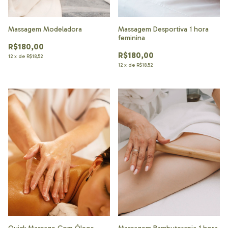
Massagem Modeladora
Massagem Desportiva 1 hora
feminina
R$180,00
R$180,00
12
x
de
R$18,52
12
x
de
R$18,52