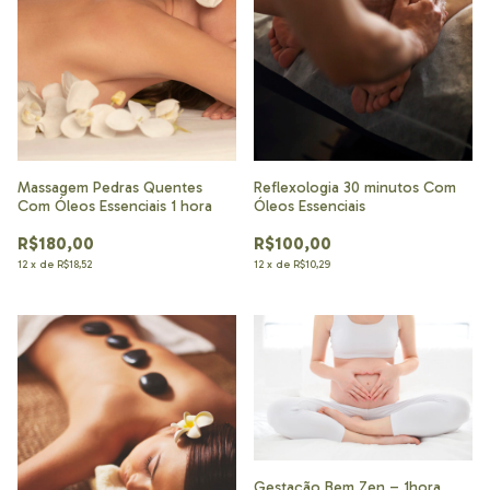
Massagem Pedras Quentes
Reflexologia 30 minutos Com
Com Óleos Essenciais 1 hora
Óleos Essenciais
R$180,00
R$100,00
12
x
de
R$18,52
12
x
de
R$10,29
Gestação Bem Zen – 1hora