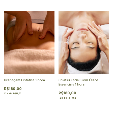
Drenagem Linfática 1 hora
Shiatsu Facial Com Óleos
Essenciais 1 hora
R$180,00
R$180,00
12
x
de
R$18,52
12
x
de
R$18,52