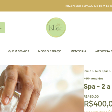
KBZEN SEU ESPAÇO DE BEM ESTAR. OFERE
QUEM SOMOS
NOSSO ESPAÇO
MENTORIA
MEDICINA 
Início
>
Mini Spas
>
+90 vendidos
Spa - 2 a
R$450,00
R$400,