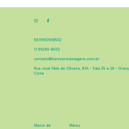
5511992908502
11 99290-8502
contato@bemzenmassagens.com.br
Rua José Félix de Oliveira, 834 - Sala 25 e 26 - Granj
Cotia
Meios de
Meios