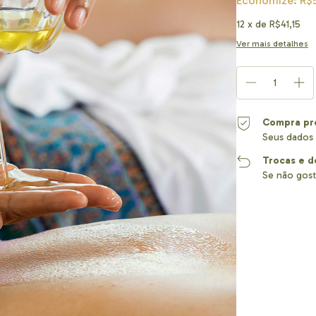
Economize:
R$
12
x de
R$41,15
Ver mais detalhes
Compra pr
Seus dados 
Trocas e d
Se não gost