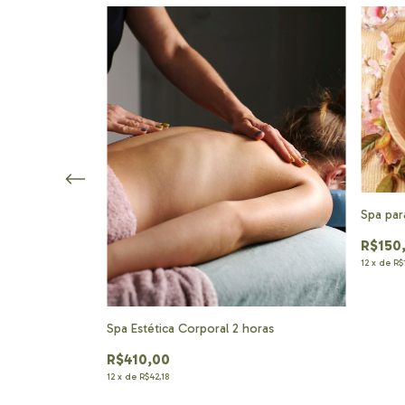
Spa par
R$150
12
x
de
R$
Spa Estética Corporal 2 horas
R$410,00
12
x
de
R$42,18