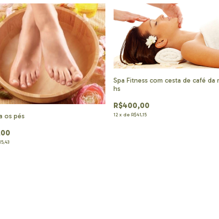
Spa Fitness com cesta de café da
hs
R$400,00
12
x
de
R$41,15
a os pés
,00
15,43